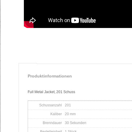
Produktinformationen
Full Metal Jacket, 201 Schuss
Schussanzahl
201
Kaliber
20 mm
Brenndauer
30 Sekunden
Bestelleinheit
1 Stück