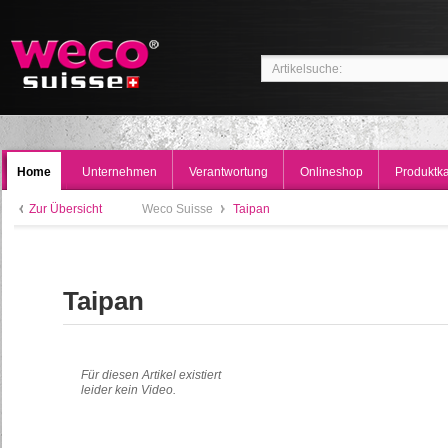
Home
Unternehmen
Verantwortung
Onlineshop
Produktka
Zur Übersicht
Weco Suisse
Taipan
Taipan
Für diesen Artikel existiert
leider kein Video.