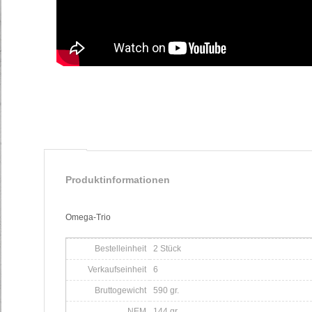
Produktinformationen
Omega-Trio
Bestelleinheit
2 Stück
Verkaufseinheit
6
Bruttogewicht
590 gr.
NEM
144 gr.