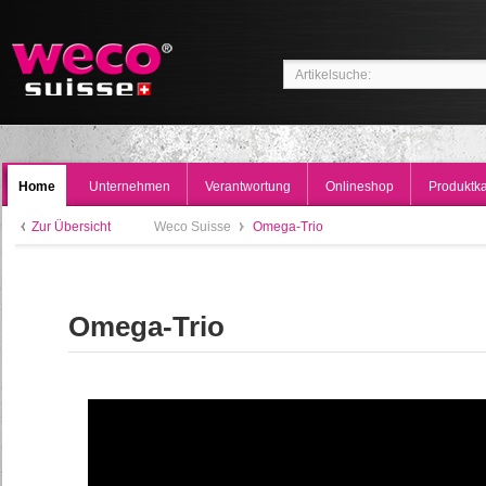
Home
Unternehmen
Verantwortung
Onlineshop
Produktka
Zur Übersicht
Weco Suisse
Omega-Trio
Omega-Trio