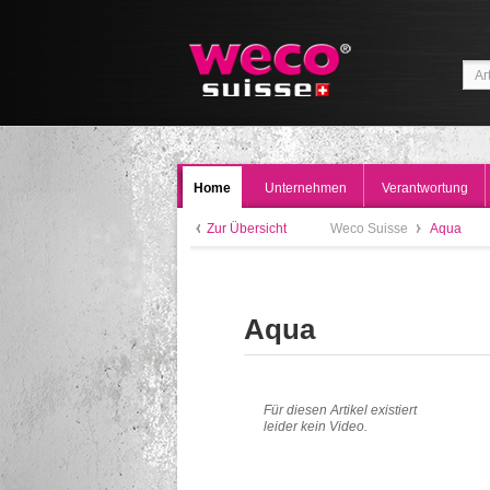
Home
Unternehmen
Verantwortung
Zur Übersicht
Weco Suisse
Aqua
Aqua
Für diesen Artikel existiert
leider kein Video.